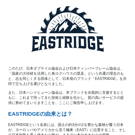
このたび、日本ダブテイル協会および日本ティンバーフレーム協会は、
「国産の大径材を活用した角ログハウスの普及」という共通の理念のも
と、志を同じくする団体として、日本発のブランド「EASTRIDGE」を共
同で立ち上げる運びとなりました。
また、日本ハンドヒューン協会は、本ブランドを全面的に支援するとと
もに、これまで培ってきた技術と経験を生かし、質の高いサービスの提
供に努めてまいりますことを、ここにご報告申し上げます。
EASTRIDGEの由来とは？
EASTRIDGEという名前には、国土の約3分の2を豊かな森林が覆う日本
が、ヨーロッパやアメリカから見て極東（EAST）に位置すること、そし