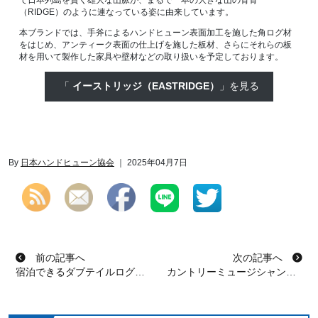
て日本列島を貫く雄大な山脈が、まるで一本の大きな山の背骨
（RIDGE）のように連なっている姿に由来しています。
本ブランドでは、手斧によるハンドヒューン表面加工を施した角ログ材
をはじめ、アンティーク表面の仕上げを施した板材、さらにそれらの板
材を用いて製作した家具や壁材などの取り扱いを予定しております。
「
イーストリッジ（EASTRIDGE）
」を見る
By
日本ハンドヒューン協会
｜ 2025年04月7日
投稿ナビゲーション
前の記事へ
次の記事へ
宿泊できるダブテイルログハウス – ブライソン・シティ編
カントリーミュージシャンが暮らす「ツインパインズ牧場」 in レバノン テネシー州