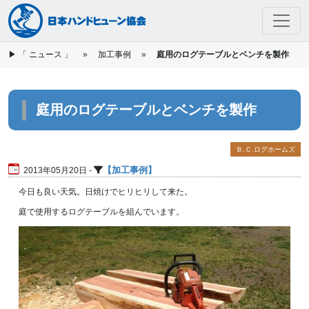
▶
「 ニュース 」
»
加工事例
»
庭用のログテーブルとベンチを製作
Skip to main content
庭用のログテーブルとベンチを製作
Ｂ.Ｃ.ログホームズ
加工事例
2013年05月20日 -
今日も良い天気。日焼けでヒリヒリして来た。
庭で使用するログテーブルを組んでいます。