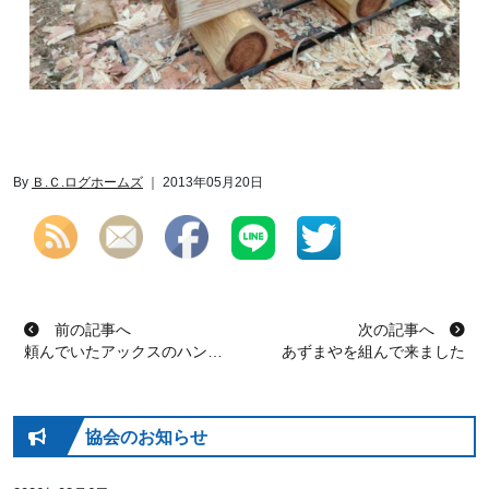
By
Ｂ.Ｃ.ログホームズ
｜ 2013年05月20日
投稿ナビゲーション
前の記事へ
次の記事へ
頼んでいたアックスのハンドルが出来上がってきた
あずまやを組んで来ました
協会のお知らせ