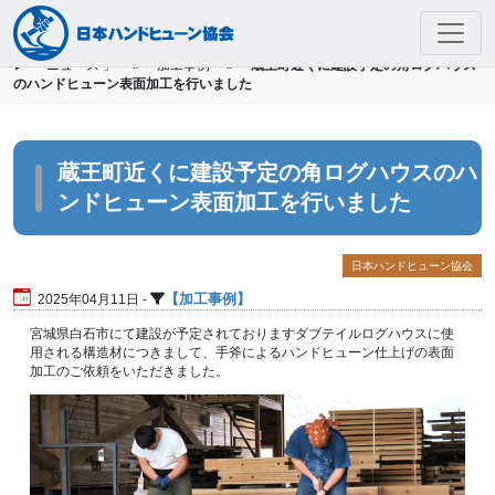
▶
「 ニュース 」
»
加工事例
»
蔵王町近くに建設予定の角ログハウス
Skip to main content
のハンドヒューン表面加工を行いました
蔵王町近くに建設予定の角ログハウスのハ
ンドヒューン表面加工を行いました
日本ハンドヒューン協会
加工事例
2025年04月11日 -
宮城県白石市にて建設が予定されておりますダブテイルログハウスに使
用される構造材につきまして、手斧によるハンドヒューン仕上げの表面
加工のご依頼をいただきました。